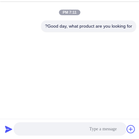
7:11 PM
Good day, what product are you looking for?
آلة ختم ساخن أوتوماتيكية بلون واحد لسيرفو لأحمر الشفاه
آلة طباعة حرارية آلية للورق
2026-07-30
274 الرؤى